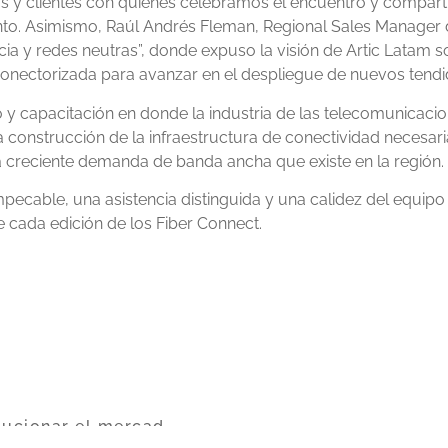
s y clientes con quienes celebramos el encuentro y compar
ento. Asimismo, Raúl Andrés Fleman, Regional Sales Manager 
a y redes neutras”, donde expuso la visión de Artic Latam s
onectorizada para avanzar en el despliegue de nuevos tendido
 y capacitación en donde la industria de las telecomunicac
 construcción de la infraestructura de conectividad necesari
a creciente demanda de banda ancha que existe en la región.
pecable, una asistencia distinguida y una calidez del equipo
 cada edición de los Fiber Connect.
Artic Latam lanza MultiClick y promete revolucionar el mercado de la región