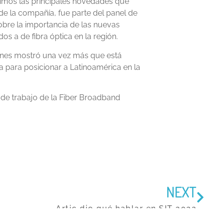
timos las principales novedades que
de la compañía, fue parte del panel de
obre la importancia de las nuevas
s a de fibra óptica en la región.
iones mostró una vez más que está
a para posicionar a Latinoamérica en la
 de trabajo de la Fiber Broadband
NEXT
Artic dio qué hablar en SIT 2022